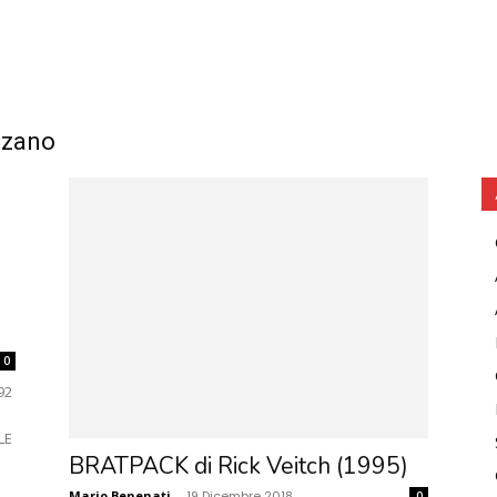
zzano
0
92
LE
BRATPACK di Rick Veitch (1995)
Mario Benenati
-
19 Dicembre 2018
0