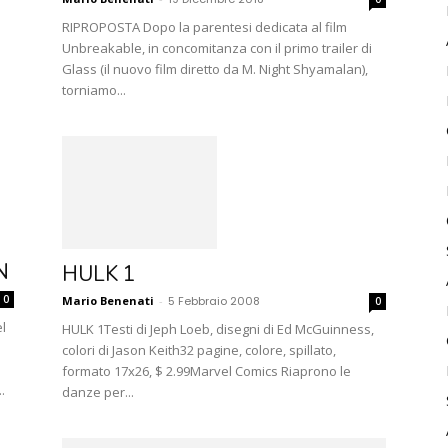
RIPROPOSTA Dopo la parentesi dedicata al film
Unbreakable, in concomitanza con il primo trailer di
Glass (il nuovo film diretto da M. Night Shyamalan),
torniamo...
N
HULK 1
0
Mario Benenati
-
5 Febbraio 2008
0
l
HULK 1Testi di Jeph Loeb, disegni di Ed McGuinness,
colori di Jason Keith32 pagine, colore, spillato,
formato 17x26, $ 2.99Marvel Comics Riaprono le
.
danze per...