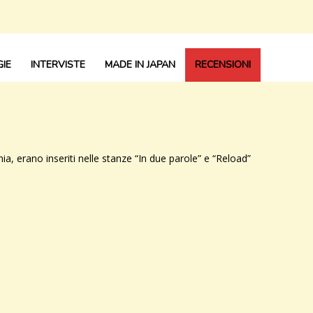
IE
INTERVISTE
MADE IN JAPAN
RECENSIONI
onia, erano inseriti nelle stanze “In due parole” e “Reload”