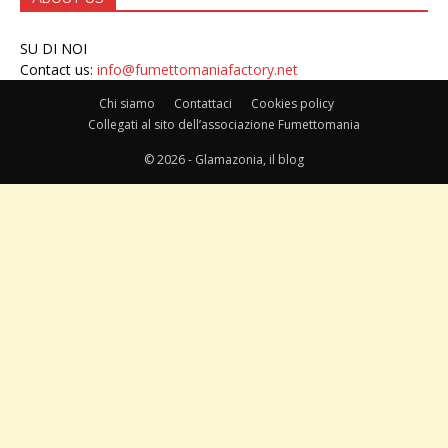
SU DI NOI
Contact us:
info@fumettomaniafactory.net
Chi siamo
Contattaci
Cookies policy
Collegati al sito dell’associazione Fumettomania
© 2026 - Glamazonia, il blog