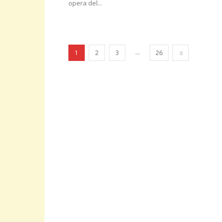
opera del...
...
1
2
3
26