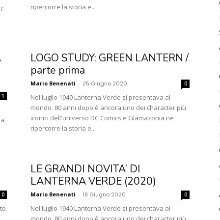
ripercorre la storia e...
DC
A
LOGO STUDY: GREEN LANTERN /
parte prima
Mario Benenati
-
25 Giugno 2020
0
1
Nel luglio 1940 Lanterna Verde si presentava al
mondo. 80 anni dopo è ancora uno dei character più
iconici dell'universo DC Comics e Glamazonia ne
ia
ripercorre la storia e...
LE GRANDI NOVITA’ DI
LANTERNA VERDE (2020)
Mario Benenati
-
18 Giugno 2020
0
0
to
Nel luglio 1940 Lanterna Verde si presentava al
mondo. 80 anni dopo è ancora uno dei character più