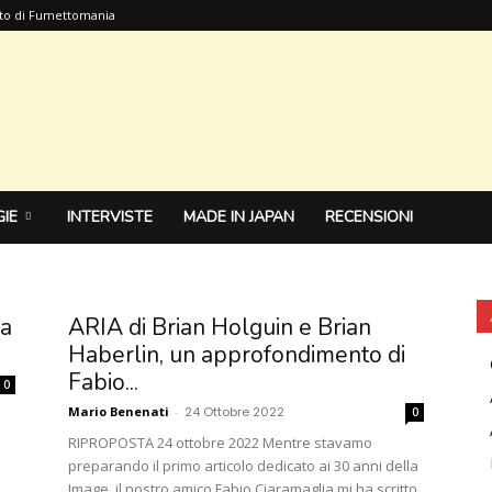
sito di Fumettomania
IE
INTERVISTE
MADE IN JAPAN
RECENSIONI
la
ARIA di Brian Holguin e Brian
Haberlin, un approfondimento di
Fabio...
0
Mario Benenati
-
24 Ottobre 2022
0
RIPROPOSTA 24 ottobre 2022 Mentre stavamo
preparando il primo articolo dedicato ai 30 anni della
Image, il nostro amico Fabio Ciaramaglia mi ha scritto