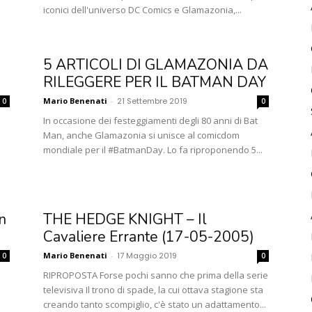
iconici dell'universo DC Comics e Glamazonia,...
5 ARTICOLI DI GLAMAZONIA DA
RILEGGERE PER IL BATMAN DAY
Mario Benenati
-
21 Settembre 2019
0
0
In occasione dei festeggiamenti degli 80 anni di Bat
Man, anche Glamazonia si unisce al comicdom
mondiale per il #BatmanDay. Lo fa riproponendo 5...
n
THE HEDGE KNIGHT – Il
Cavaliere Errante (17-05-2005)
Mario Benenati
-
17 Maggio 2019
0
0
RIPROPOSTA Forse pochi sanno che prima della serie
televisiva Il trono di spade, la cui ottava stagione sta
creando tanto scompiglio, c'è stato un adattamento...