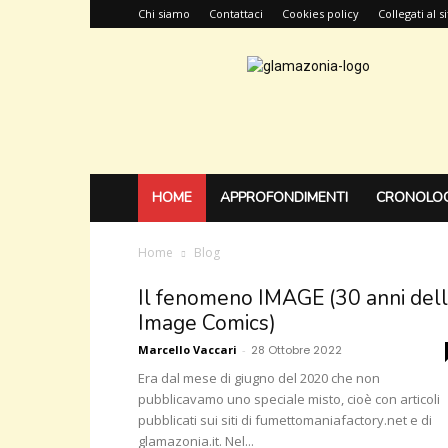
Chi siamo
Contattaci
Cookies policy
Collegati al 
Glamazonia,
il
blog
HOME
APPROFONDIMENTI
CRONOLOG
Home
Blog
Il fenomeno IMAGE (30 anni del
Image Comics)
Marcello Vaccari
-
28 Ottobre 2022
Era dal mese di giugno del 2020 che non
pubblicavamo uno speciale misto, cioè con articoli
pubblicati sui siti di fumettomaniafactory.net e di
glamazonia.it. Nel...