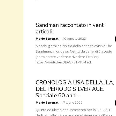
Sandman raccontato in venti
articoli
Mario Benenati
-
10 Agosto 2022
A pochi giorni dall'inizio della serie televisiva The
Sandman, in onda su Netflix da venerdi 5 agosto
(sotto potete vedere e rivedere il trailer)
https://youtu.be/QEAGRBTMPx4 ed...
CRONOLOGIA USA DELLA JLA,
DEL PERIODO SILVER AGE.
Speciale 60 anni...
Mario Benenati
-
7 Luglio 2020
Quinto ed ultimo appuntamento per lo SPECIALE
dedicato alla Justice League of America, a 60 anni