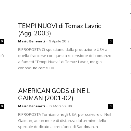
TEMPI NUOVI di Tomaz Lavric
(Agg. 2003)
Mario Benenati
-
3 Aprile 2019
0
0
RIPROPOSTA Ci spostiamo dalla produzione USA a
più
quella francese con questa recensione del romanzo
a fumetti "Tempi Nuovi" di Tomaz Lavric, meglio
conosciuto come TBC....
AMERICAN GODS di NEIL
GAIMAN (2001-02)
Mario Benenati
-
12 Marzo 2019
0
0
RIPROPOSTA Torniamo negli USA, per scrivere di Neil
Gaiman, ad un mese di distanza dal termine dello
speciale dedicato ai trent'anni di Sandman.In