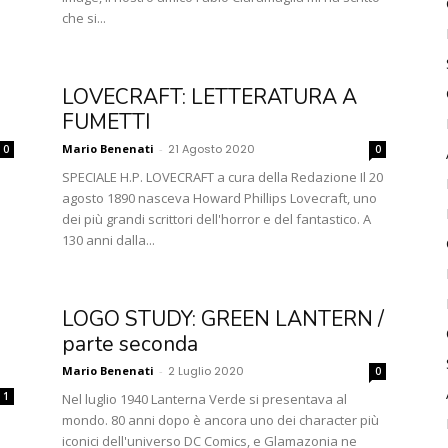
che si...
LOVECRAFT: LETTERATURA A
FUMETTI
Mario Benenati
-
21 Agosto 2020
0
0
SPECIALE H.P. LOVECRAFT a cura della Redazione Il 20
agosto 1890 nasceva Howard Phillips Lovecraft, uno
dei più grandi scrittori dell'horror e del fantastico. A
130 anni dalla...
LOGO STUDY: GREEN LANTERN /
parte seconda
Mario Benenati
-
2 Luglio 2020
0
1
Nel luglio 1940 Lanterna Verde si presentava al
mondo. 80 anni dopo è ancora uno dei character più
iconici dell'universo DC Comics, e Glamazonia ne