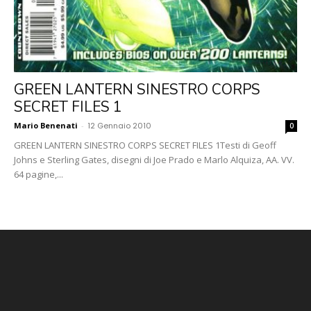
GREEN LANTERN SINESTRO CORPS
SECRET FILES 1
Mario Benenati
-
12 Gennaio 2010
0
GREEN LANTERN SINESTRO CORPS SECRET FILES 1Testi di Geoff
Johns e Sterling Gates, disegni di Joe Prado e Marlo Alquiza, AA. VV.
64 pagine,...