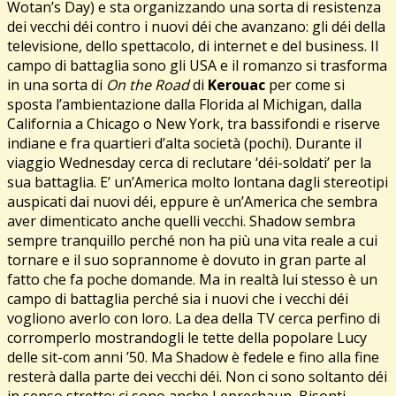
Wotan’s Day) e sta organizzando una sorta di resistenza
dei vecchi déi contro i nuovi déi che avanzano: gli déi della
televisione, dello spettacolo, di internet e del business. Il
campo di battaglia sono gli USA e il romanzo si trasforma
in una sorta di
On the Road
di
Kerouac
per come si
sposta l’ambientazione dalla Florida al Michigan, dalla
California a Chicago o New York, tra bassifondi e riserve
indiane e fra quartieri d’alta società (pochi). Durante il
viaggio Wednesday cerca di reclutare ‘déi-soldati’ per la
sua battaglia. E’ un’America molto lontana dagli stereotipi
auspicati dai nuovi déi, eppure è un’America che sembra
aver dimenticato anche quelli vecchi. Shadow sembra
sempre tranquillo perché non ha più una vita reale a cui
tornare e il suo soprannome è dovuto in gran parte al
fatto che fa poche domande. Ma in realtà lui stesso è un
campo di battaglia perché sia i nuovi che i vecchi déi
vogliono averlo con loro. La dea della TV cerca perfino di
corromperlo mostrandogli le tette della popolare Lucy
delle sit-com anni ’50. Ma Shadow è fedele e fino alla fine
resterà dalla parte dei vecchi déi. Non ci sono soltanto déi
in senso stretto: ci sono anche Leprechaun, Bisonti