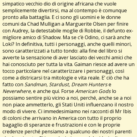
simpatico vecchio dio di origine africana che vuole
semplicemente divertirsi, ma al contempo è comunque
pronto alla battaglia. E ci sono gli uomini e le donne
comuni da Chad Mulligan a Marguerite Olsen per finire
con Audrey, la detestabile moglie di Robbie, il defunto ex-
migliore amico di Shadow. Ma se c’è Odino, ci sarà anche
Loki? In definitiva, tutti i personaggi, anche quelli minori,
sono caratterizzati a tutto tondo: alla fine del libro si
avverte la sensazione di aver lasciato dei vecchi amici che
hai conosciuto per tutta la vita. Gaiman riesce ad avere un
tocco particolare nel caratterizzare i personaggi, così
come a districarsi tra mitologie e vita reale. E’ ciò che ha
fatto con
Sandman, Stardust, Dream Hunters
e
Neverwhere
, e anche qui. Forse
American Gods
lo
possiamo sentire più vicino a noi, perché, anche se a noi
non piace ammetterlo, gli Stati Uniti influenzano il nostro
modo di vivere. Ci immedesimiamo nei racconti di Mr Ibis
di coloni che arrivano in America con tutto il proprio
bagaglio di speranze e frustrazioni e con le proprie
credenze perché pensiamo a qualcuno dei nostri parenti