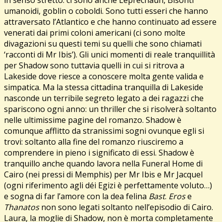
umanoidi, goblin o coboldi. Sono tutti esseri che hanno
attraversato l’Atlantico e che hanno continuato ad essere
venerati dai primi coloni americani (ci sono molte
divagazioni su questi temi su quelli che sono chiamati
‘racconti di Mr Ibis’). Gli unici momenti di reale tranquillità
per Shadow sono tuttavia quelli in cui si ritrova a
Lakeside dove riesce a conoscere molta gente valida e
simpatica. Ma la stessa cittadina tranquilla di Lakeside
nasconde un terribile segreto legato a dei ragazzi che
spariscono ogni anno: un thriller che si risolverà soltanto
nelle ultimissime pagine del romanzo. Shadow è
comunque afflitto da stranissimi sogni ovunque egli si
trovi: soltanto alla fine del romanzo riusciremo a
comprendere in pieno i significato di essi. Shadow è
tranquillo anche quando lavora nella Funeral Home di
Cairo (nei pressi di Memphis) per Mr Ibis e Mr Jacquel
(ogni riferimento agli déi Egizi è perfettamente voluto…)
e sogna di far l’amore con la dea felina
Bast
.
Eros
e
Thanatos
non sono legati soltanto nell’episodio di Cairo.
Laura, la moglie di Shadow, non è morta completamente