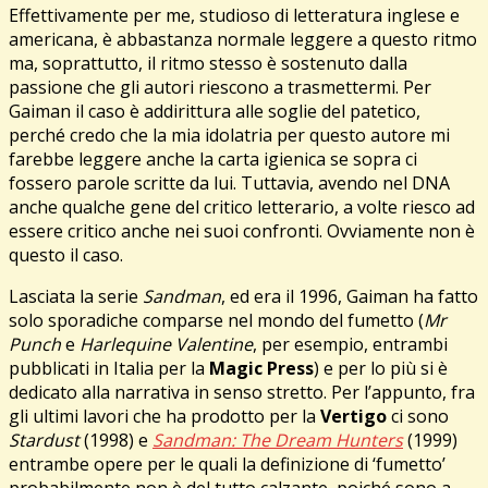
Effettivamente per me, studioso di letteratura inglese e
americana, è abbastanza normale leggere a questo ritmo
ma, soprattutto, il ritmo stesso è sostenuto dalla
passione che gli autori riescono a trasmettermi. Per
Gaiman il caso è addirittura alle soglie del patetico,
perché credo che la mia idolatria per questo autore mi
farebbe leggere anche la carta igienica se sopra ci
fossero parole scritte da lui. Tuttavia, avendo nel DNA
anche qualche gene del critico letterario, a volte riesco ad
essere critico anche nei suoi confronti. Ovviamente non è
questo il caso.
Lasciata la serie
Sandman
, ed era il 1996, Gaiman ha fatto
solo sporadiche comparse nel mondo del fumetto (
Mr
Punch
e
Harlequine Valentine
, per esempio, entrambi
pubblicati in Italia per la
Magic Press
) e per lo più si è
dedicato alla narrativa in senso stretto. Per l’appunto, fra
gli ultimi lavori che ha prodotto per la
Vertigo
ci sono
Stardust
(1998) e
Sandman: The Dream Hunters
(1999)
entrambe opere per le quali la definizione di ‘fumetto’
probabilmente non è del tutto calzante, poiché sono a