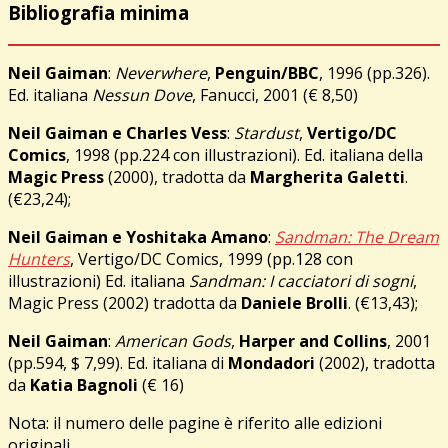
Bibliografia minima
Neil Gaiman
:
Neverwhere
,
Penguin/BBC
, 1996 (pp.326).
Ed. italiana
Nessun Dove
, Fanucci, 2001 (€ 8,50)
Neil Gaiman e Charles Vess
:
Stardust
,
Vertigo/DC
Comics
, 1998 (pp.224 con illustrazioni). Ed. italiana della
Magic Press
(2000), tradotta da
Margherita Galetti
.
(€23,24);
Neil Gaiman e Yoshitaka Amano
:
Sandman: The Dream
Hunters
, Vertigo/DC Comics, 1999 (pp.128 con
illustrazioni) Ed. italiana
Sandman: I cacciatori di sogni
,
Magic Press (2002) tradotta da
Daniele Brolli
. (€13,43);
Neil Gaiman
:
American Gods
,
Harper and Collins
, 2001
(pp.594, $ 7,99). Ed. italiana di
Mondadori
(2002), tradotta
da
Katia Bagnoli
(€ 16)
Nota: il numero delle pagine è riferito alle edizioni
originali.