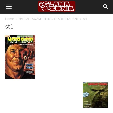
Home
SPECIALE SWAMP THING: LE SERIE ITALIANE
st1
st1