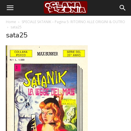
Home
SPECIALE SATANIK – Pagina 5: RITORNO ALLE ORIGINI & OUTRO
sata25
sata25