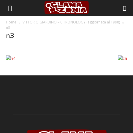
Home
VITTORIO GIARDINO – CHRONOLOGY (aggiornata al 1998)
n3
n3