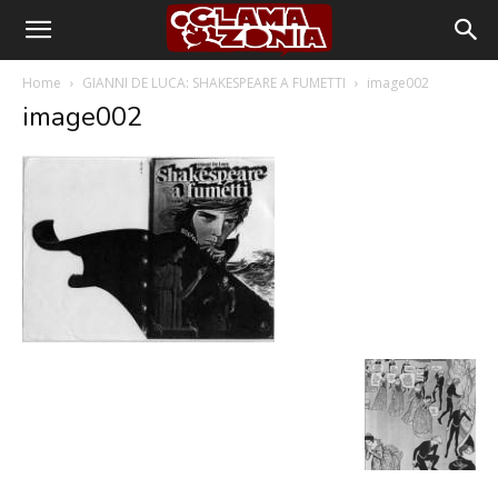
Home
GIANNI DE LUCA: SHAKESPEARE A FUMETTI
image002
image002