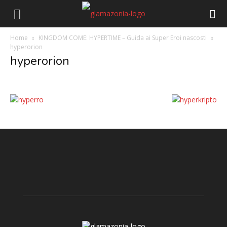
Home
KINGDOM COME: HYPERTIME – Guida ai Super Eroi nascosti
hyperorion
hyperorion