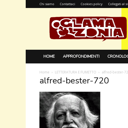
Chi siamo
Contattaci
Cookies policy
Collegati al 
Glamazonia,
il
blog
HOME
APPROFONDIMENTI
CRONOLOG
Home
LETTERATURA E FUMETTO
alfred-bester-7
alfred-bester-720