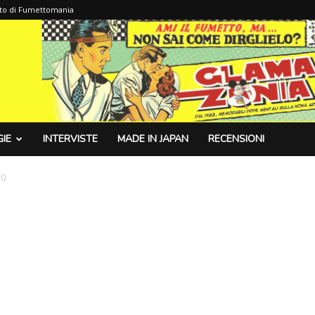
sito di Fumettomania
IE
INTERVISTE
MADE IN JAPAN
RECENSIONI
20