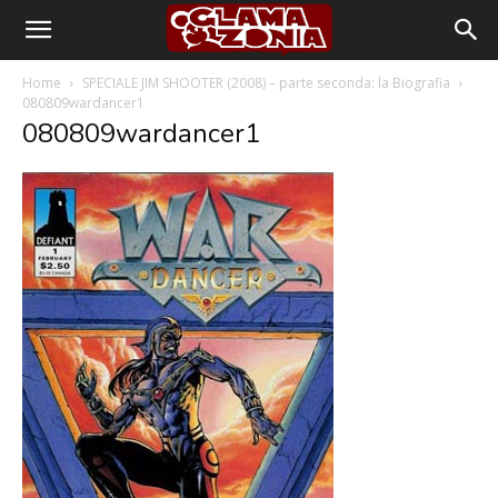
Home
SPECIALE JIM SHOOTER (2008) – parte seconda: la Biografia
080809wardancer1
080809wardancer1