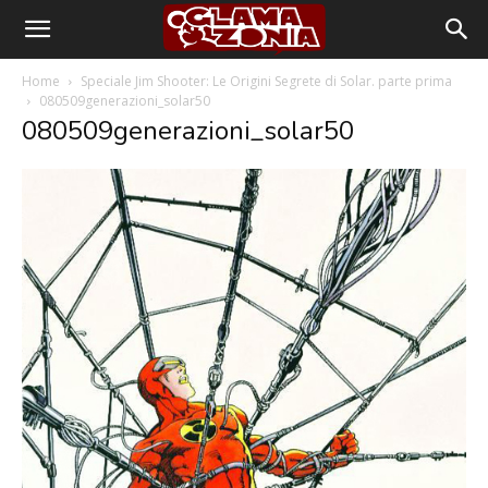
Home
Speciale Jim Shooter: Le Origini Segrete di Solar. parte prima
080509generazioni_solar50
080509generazioni_solar50