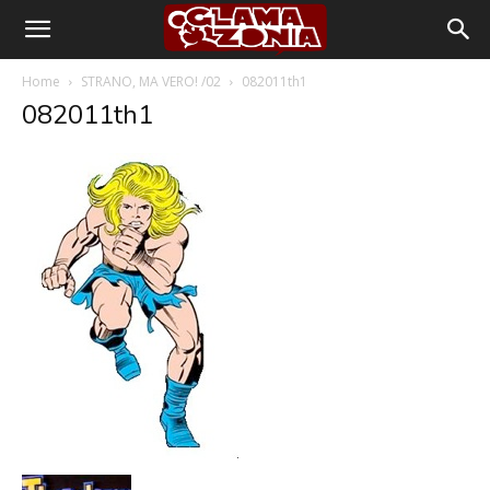
Home
STRANO, MA VERO! /02
082011th1
082011th1