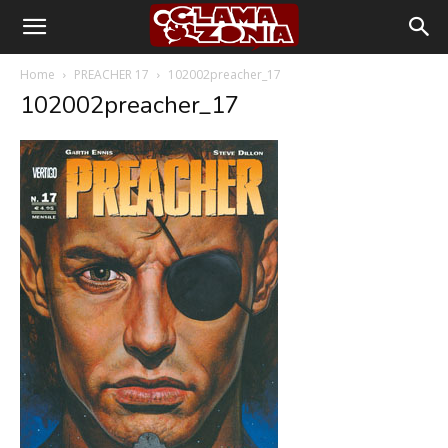
Home
PREACHER 17
102002preacher_17
102002preacher_17