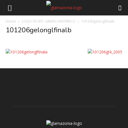
Home
LOGO STUDY: GREEN LANTERN /2
101206gelonglfinalb
101206gelonglfinalb