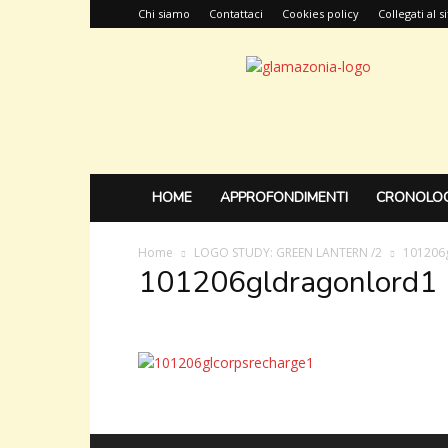
Chi siamo
Contattaci
Cookies policy
Collegati al 
Glamazonia,
il
blog
HOME
APPROFONDIMENTI
CRONOLOG
Home
LOGO STUDY: GREEN LANTERN /2
101206
101206gldragonlord1