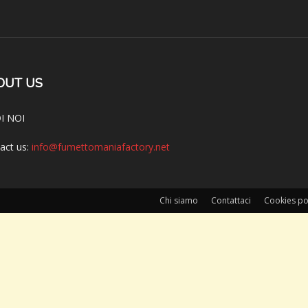
OUT US
I NOI
act us:
info@fumettomaniafactory.net
Chi siamo
Contattaci
Cookies po