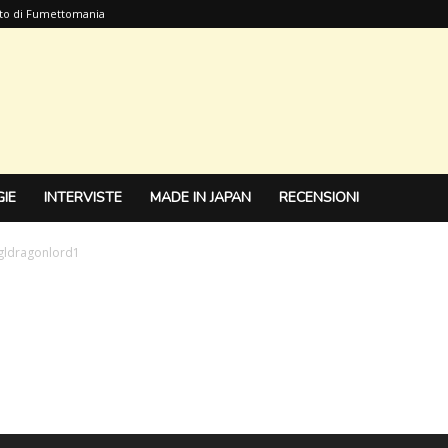
sito di Fumettomania
IE
INTERVISTE
MADE IN JAPAN
RECENSIONI
gldragonlord1