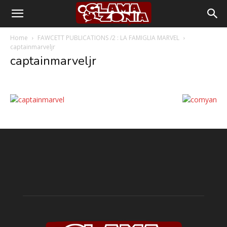
Home
FAWCETT PUBLICATIONS /2 : LA FAMIGLIA MARVEL
captainmarveljr
captainmarveljr