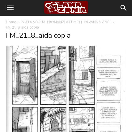
Home
SULLA SOGLIA. I ROMANZI A FUMETTI DI VANNA VINCI
FM_21_8_aida copia
FM_21_8_aida copia