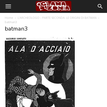
Home
L’ARCHEOLOGO – PARTE SECONDA: LE ORIGINI DI BATMAN
batman3
batman3