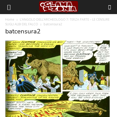
Home
L’ANGOLO DELL’ARCHEOLOGO 7: TERZA PARTE – LE CENSURE
SUGLI ALBI DEL FALCO
batcensura2
batcensura2