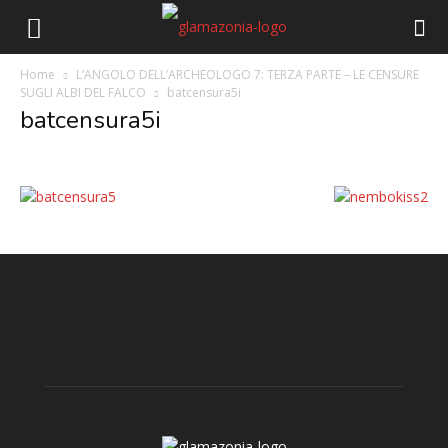
Home
L’ANGOLO DELL’ARCHEOLOGO 7: TERZA PARTE – LE CENSURE
SUGLI ALBI DEL FALCO
batcensura5i
batcensura5i