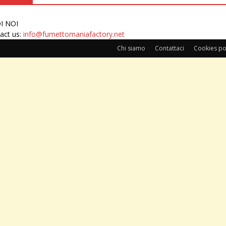
I NOI
act us:
info@fumettomaniafactory.net
Chi siamo
Contattaci
Cookies po