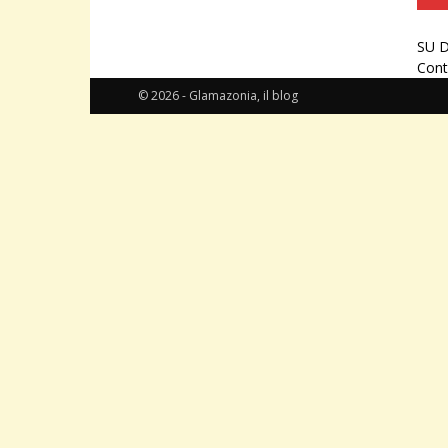
SU D
Cont
© 2026 - Glamazonia, il blog