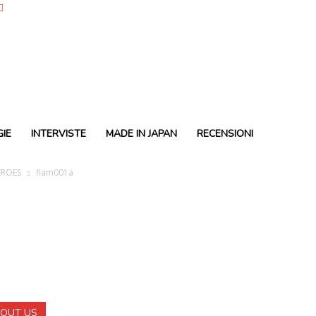
IE
INTERVISTE
MADE IN JAPAN
RECENSIONI
EROES
fiam001a
OUT US