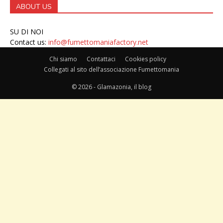
ABOUT US
SU DI NOI
Contact us:
info@fumettomaniafactory.net
Chi siamo
Contattaci
Cookies policy
Collegati al sito dell’associazione Fumettomania
© 2026 - Glamazonia, il blog