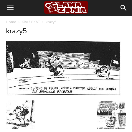
Home
KRAZY KAT
krazy5
krazy5