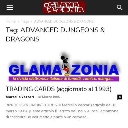
Home
Tags
ADVANCED DUNGEONS & DRAGONS
Tag: ADVANCED DUNGEONS &
DRAGONS
TRADING CARDS (aggiornato al 1993)
Marcello Vaccari
-
18 Marzo 1995
0
RIPROPOSTA TRADING CARDS Di Marcello Vaccari (articolo del 18
marzo 1995) Questo articolo fu scritto nel 1992/93 con l'ambizione
di costituire un volumetto a parte o un corposo...