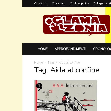
Chi siamo
Contattaci
Cookies policy
Collegati al 
Glamazonia,
il
blog
HOME
APPROFONDIMENTI
CRONOLOG
Home
Tags
Aida al confine
Tag: Aida al confine