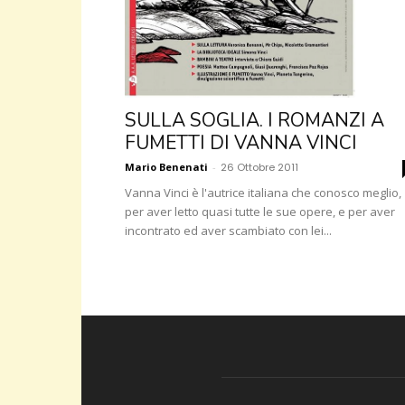
SULLA SOGLIA. I ROMANZI A
FUMETTI DI VANNA VINCI
Mario Benenati
-
26 Ottobre 2011
Vanna Vinci è l'autrice italiana che conosco meglio,
per aver letto quasi tutte le sue opere, e per aver
incontrato ed aver scambiato con lei...