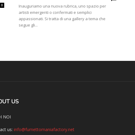
0
Inauguriamo una nuova rubrica, uno spazio per
artisti emergenti o confermati e semplici
appassionati. Si tratta di una gallery a tema che
segue gli...
OUT US
I NOI
act us:
info@fumettomaniafactory.net