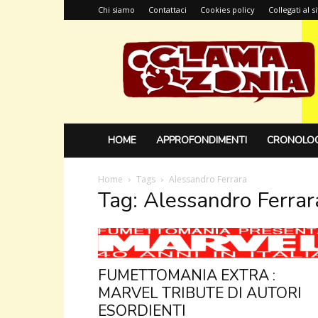
Chi siamo
Contattaci
Cookies policy
Collegati al 
Glamazonia,
il
blog
HOME
APPROFONDIMENTI
CRONOLOG
Home
Tags
Alessandro Ferrara
Tag: Alessandro Ferrar
FUMETTOMANIA EXTRA :
MARVEL TRIBUTE DI AUTORI
ESORDIENTI