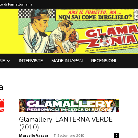
sito di Fumettomania
IE
INTERVISTE
MADE IN JAPAN
RECENSIONI
a
Glamallery: LANTERNA VERDE
(2010)
Marcello Vaccari
-
11 Settembre 2010
2