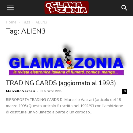
Home
Tags
ALIEN3
Tag: ALIEN3
TRADING CARDS (aggiornato al 1993)
Marcello Vaccari
-
18 Marzo 1995
0
RIPROPOSTA TRADING CARDS Di Marcello Vaccari (articolo del 18
marzo 1995) Questo articolo fu scritto nel 1992/93 con l'ambizione
di costituire un volumetto a parte o un corposo...