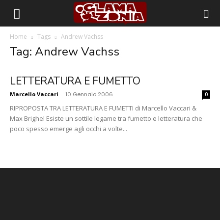
Home
Tags
Andrew Vachss
Tag: Andrew Vachss
LETTERATURA E FUMETTO
Marcello Vaccari
-
10 Gennaio 2006
0
RIPROPOSTA TRA LETTERATURA E FUMETTI di Marcello Vaccari &
Max Brighel Esiste un sottile legame tra fumetto e letteratura che
poco spesso emerge agli occhi a volte...