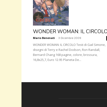
WONDER WOMAN: IL CIRCOL
Mario Benenati
-
3 Dicembre 2009
WONDER WOMAN: IL CIRCOLO Testi di Gail Simone,
disegni di Terry e Rachel Dodson, Ron Randall,
Bernard Chang 168 pagine, colore, brossura,
16,8x25,7, Euro 12.95 Planeta De...