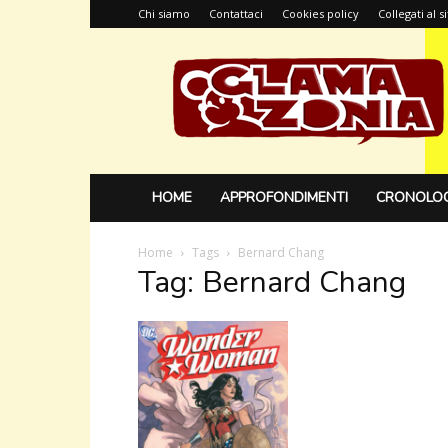
Chi siamo
Contattaci
Cookies policy
Collegati al 
Glamazonia,
il
blog
HOME
APPROFONDIMENTI
CRONOLOG
Home
Tags
Bernard Chang
Tag: Bernard Chang