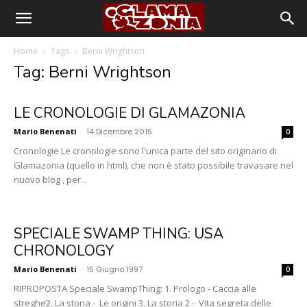
Home
Tags
Berni Wrightson
Tag: Berni Wrightson
LE CRONOLOGIE DI GLAMAZONIA
Mario Benenati
-
14 Dicembre 2015
0
Cronologie Le cronologie sono l'unica parte del sito originario di
Glamazonia (quello in html), che non è stato possibile travasare nel
nuovo blog , per...
SPECIALE SWAMP THING: USA
CHRONOLOGY
Mario Benenati
-
15 Giugno 1997
0
RIPROPOSTA Speciale SwampThing: 1. Prologo - Caccia alle
streghe2. La storia - Le origini 3. La storia 2 - Vita segreta delle