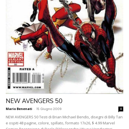
NEW AVENGERS 50
Mario Benenati
-
15 Giugno 2009
0
NEW AVENGERS 50 Testi di Brian Michael Bendis, disegni di Billy Tan
e ospiti 48 pagine, colore, spillato, formato 17x26, $ 4.99 Marvel
Comics Recensione di Paolo D’Alessandro I Nuovi Vendicatori...