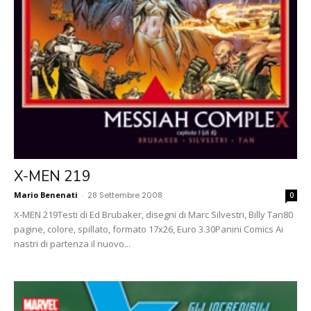
X-MEN 219
Mario Benenati
-
28 Settembre 2008
0
X-MEN 219Testi di Ed Brubaker, disegni di Marc Silvestri, Billy Tan80
pagine, colore, spillato, formato 17x26, Euro 3.30Panini Comics Ai
nastri di partenza il nuovo...