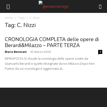
Home
Tags
C. Nizzi
Tag: C. Nizzi
CRONOLOGIA COMPLETA delle opere di
Berardi&Milazzo – PARTE TERZA
Mario Benenati
-
30 Marzo 2006
0
RIPROPOSTA Si chiude la cronologia delle opere scritte da
Giancarlo Berardi e quelle disegnate da Ivo Milazzo.Dopo Ken
Parker (la cui cronologia è aggiornata al...