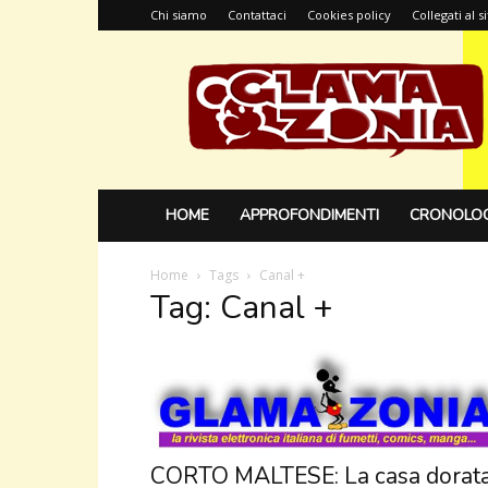
Chi siamo
Contattaci
Cookies policy
Collegati al 
Glamazonia,
il
blog
HOME
APPROFONDIMENTI
CRONOLOG
Home
Tags
Canal +
Tag: Canal +
CORTO MALTESE: La casa dorat