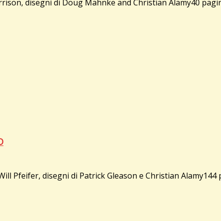
on, disegni di Doug Mahnke and Christian Alamy40 pagine, c
O
ifer, disegni di Patrick Gleason e Christian Alamy144 pag