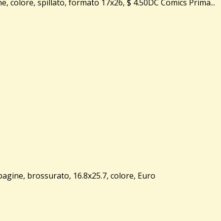
olore, spillato, formato 17x26, $ 4.50DC Comics Prima...
ine, brossurato, 16.8x25.7, colore, Euro