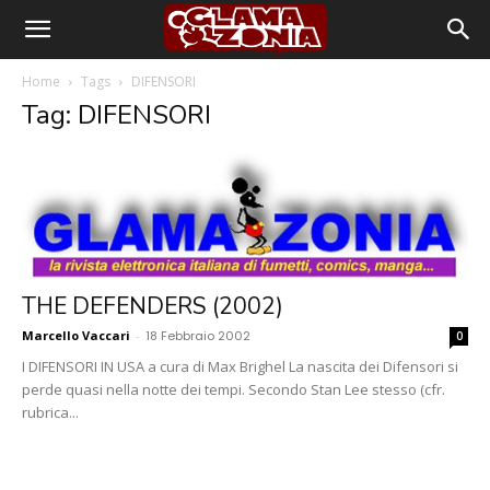
Home
Tags
DIFENSORI
Tag: DIFENSORI
THE DEFENDERS (2002)
Marcello Vaccari
-
18 Febbraio 2002
0
I DIFENSORI IN USA a cura di Max Brighel La nascita dei Difensori si
perde quasi nella notte dei tempi. Secondo Stan Lee stesso (cfr.
rubrica...