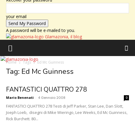
your email
A password will be e-mailed to you.
Glamazonia, il blog
Home
Tags
Ed Mc Guinness
Tag: Ed Mc Guinness
FANTASTICI QUATTRO 278
Mario Benenati
-
4 Gennaio 2008
0
FANTASTICI QUATTRO 278 Testi di Jeff Parker, Stan Lee, Dan Slott,
Joeph Loeb, disegni di Mike Wieringo, Lee Weeks, Ed Mc Guinness,
Rick Burchett. 80...