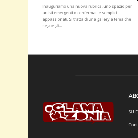
Inauguriamo una nuova rubrica, uno spazio per
artisti emergenti o confermati e semplici
appassionati. Si tratta di una gallery a tema che
segue gli...
AB
SU D
Cont