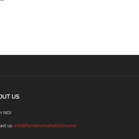
OUT US
I NOI
act us:
info@fumettomaniafactory.net