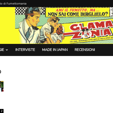
sito di Fumettomania
IE
INTERVISTE
MADE IN JAPAN
RECENSIONI
o
2