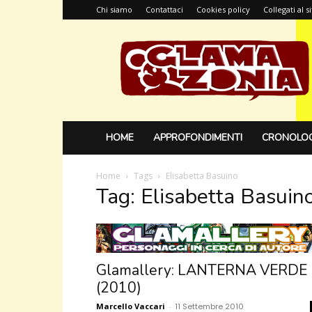
Chi siamo
Contattaci
Cookies policy
Collegati al 
Glamazonia,
il
blog
HOME
APPROFONDIMENTI
CRONOLOG
Home
Tags
Elisabetta Basuino
Tag: Elisabetta Basuin
Glamallery: LANTERNA VERDE
(2010)
Marcello Vaccari
-
11 Settembre 2010