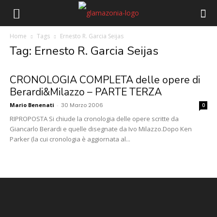
Home
Tags
Ernesto R. Garcia Seijas
Tag: Ernesto R. Garcia Seijas
CRONOLOGIA COMPLETA delle opere di
Berardi&Milazzo – PARTE TERZA
Mario Benenati
-
30 Marzo 2006
0
RIPROPOSTA Si chiude la cronologia delle opere scritte da
Giancarlo Berardi e quelle disegnate da Ivo Milazzo.Dopo Ken
Parker (la cui cronologia è aggiornata al...