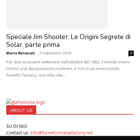
Speciale Jim Shooter: Le Origini Segrete di
Solar. parte prima
Mario Benenati
-
11 Settembre 2008
0
Per due strazianti settimane nell'ottobre del 1962, il mondo intero
rischiò una devastazione nucleare, e non in un inverosimile
fumetto fantasy, ma nella vita...
ABOUT US
SU DI NOI
Contact us:
info@fumettomaniafactory.net