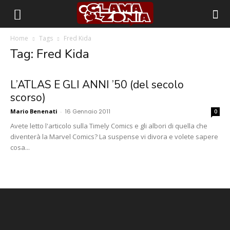
Home
Tags
Fred Kida
Tag: Fred Kida
L’ATLAS E GLI ANNI ’50 (del secolo
scorso)
Mario Benenati
-
16 Gennaio 2011
0
Avete letto l'articolo sulla Timely Comics e gli albori di quella che
diventerà la Marvel Comics? La suspense vi divora e volete sapere
cosa...