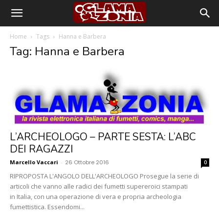
Home
Tags
Hanna e Barbera
Tag: Hanna e Barbera
L’ARCHEOLOGO – PARTE SESTA: L’ABC
DEI RAGAZZI
Marcello Vaccari
-
26 Ottobre 2016
0
RIPROPOSTA L'ANGOLO DELL'ARCHEOLOGO Prosegue la serie di
articoli che vanno alle radici dei fumetti supereroici stampati
in Italia, con una operazione di vera e propria archeologia
fumettistica. Essendomi...