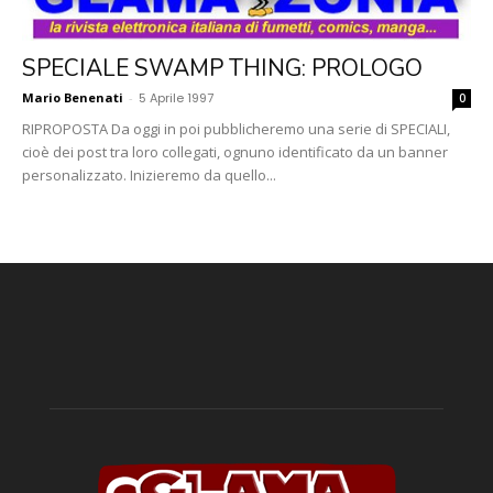
SPECIALE SWAMP THING: PROLOGO
Mario Benenati
-
5 Aprile 1997
0
RIPROPOSTA Da oggi in poi pubblicheremo una serie di SPECIALI,
cioè dei post tra loro collegati, ognuno identificato da un banner
personalizzato. Inizieremo da quello...