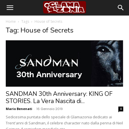
Home
Tags
House of Secrets
Tag: House of Secrets
SANDMAN 30th Anniversary: KING OF
STORIES. La Vera Nascita di...
Mario Benenati
-
16 Gennaio 2019
0
Sedicesima puntata dello speciale di Glamazonia dedicato ai
Trent'anni di Sandman, il celebre character nato dalla penna di Neil