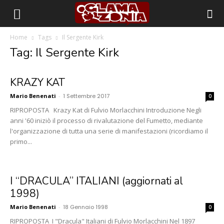
Home
Tags
Il Sergente Kirk
Tag: Il Sergente Kirk
KRAZY KAT
Mario Benenati
-
1 Settembre 2017
0
RIPROPOSTA Krazy Kat di Fulvio Morlacchini Introduzione Negli
anni '60 iniziò il processo di rivalutazione del Fumetto, mediante
l'organizzazione di tutta una serie di manifestazioni (ricordiamo il
primo...
I “DRACULA” ITALIANI (aggiornati al
1998)
Mario Benenati
-
18 Gennaio 1998
0
RIPROPOSTA I "Dracula" Italiani di Fulvio Morlacchini Nel 1897