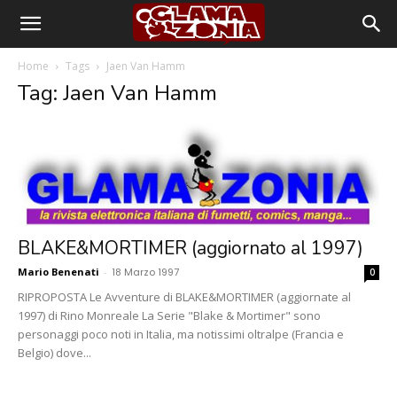
Home
Tags
Jaen Van Hamm
Tag: Jaen Van Hamm
BLAKE&MORTIMER (aggiornato al 1997)
Mario Benenati
-
18 Marzo 1997
0
RIPROPOSTA Le Avventure di BLAKE&MORTIMER (aggiornate al
1997) di Rino Monreale La Serie "Blake & Mortimer" sono
personaggi poco noti in Italia, ma notissimi oltralpe (Francia e
Belgio) dove...