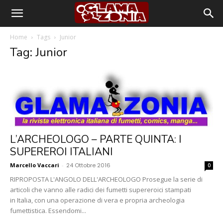
Home
Tags
Junior
Tag: Junior
L’ARCHEOLOGO – PARTE QUINTA: I
SUPEREROI ITALIANI
Marcello Vaccari
-
24 Ottobre 2016
0
RIPROPOSTA L'ANGOLO DELL'ARCHEOLOGO Prosegue la serie di
articoli che vanno alle radici dei fumetti supereroici stampati
in Italia, con una operazione di vera e propria archeologia
fumettistica. Essendomi...