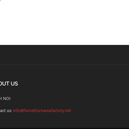
OUT US
I NOI
act us:
info@fumettomaniafactory.net