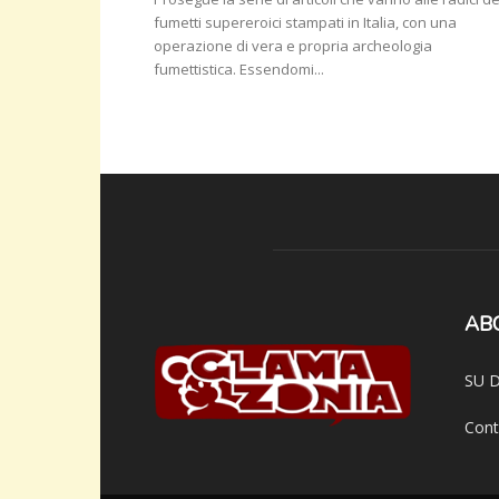
fumetti supereroici stampati in Italia, con una
operazione di vera e propria archeologia
fumettistica. Essendomi...
AB
SU D
Cont