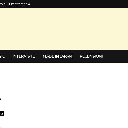
sito di Fumettomania
IE
INTERVISTE
MADE IN JAPAN
RECENSIONI
:
0
i