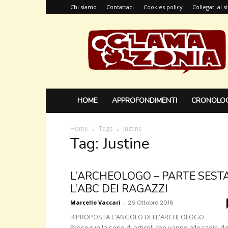
Chi siamo
Contattaci
Cookies policy
Collegati al 
Glamazonia,
il
blog
HOME
APPROFONDIMENTI
CRONOLOG
Home
Tags
Justine
Tag: Justine
L’ARCHEOLOGO – PARTE SESTA
L’ABC DEI RAGAZZI
Marcello Vaccari
-
26 Ottobre 2016
RIPROPOSTA L'ANGOLO DELL'ARCHEOLOGO
Prosegue la serie di articoli che vanno alle radici de