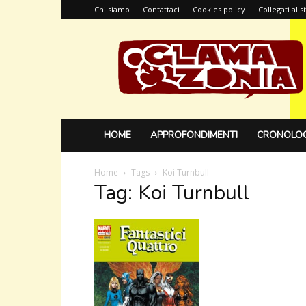
Chi siamo
Contattaci
Cookies policy
Collegati al 
Glamazonia,
il
blog
HOME
APPROFONDIMENTI
CRONOLOG
Home
Tags
Koi Turnbull
Tag: Koi Turnbull