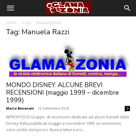
Home
Tags
Manuela Razzi
Tag: Manuela Razzi
MONDO DISNEY: ALCUNE BREVI
RECENSIONI (maggio 1999 – dicembre
1999)
Mario Benenati
-
12 Settembre 2018
0
RIPROPOSTA Gruppo di recensioni dedicate ad alcuni fumetti della
Disney Italia pubblicati maggio e novembre 1999. Le recensioni
sono scritte da Irpo Ivo. Buona lettura e/o...